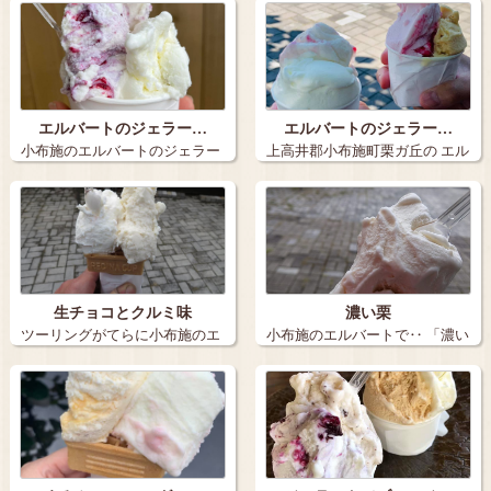
エルバートのジェラー…
エルバートのジェラー…
小布施のエルバートのジェラー
上高井郡小布施町栗ガ丘の エル
トです。 …
バートさ…
生チョコとクルミ味
濃い栗
ツーリングがてらに小布施のエ
小布施のエルバートで‥ 「濃い
ルバートさん…
くり」ジ…