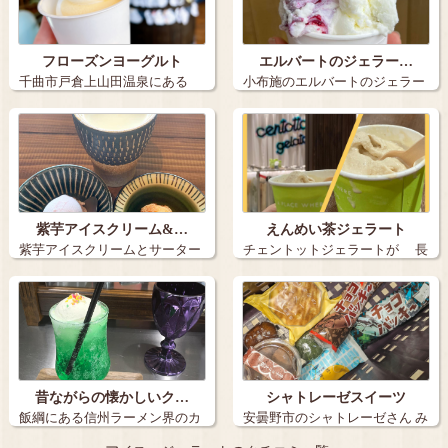
フローズンヨーグルト
エルバートのジェラー…
千曲市戸倉上山田温泉にある
小布施のエルバートのジェラー
「フロスタ」 …
トです。 …
紫芋アイスクリーム&…
えんめい茶ジェラート
紫芋アイスクリームとサーター
チェントットジェラートが 長
アンダギー+…
野駅MI…
昔ながらの懐かしいク…
シャトレーゼスイーツ
飯綱にある信州ラーメン界のカ
安曇野市のシャトレーゼさん み
リスマ塚田兼…
たらし団…