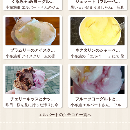
くるみ＋α&ヨーグル…
ジェラート（ブルーベ…
小布施町 エルバートさんのジェ
暑い日が始まりましたね。 写真
ラート …
撮る暇な…
ブラムリーのアイスク…
ネクタリンのシャーベ…
小布施町 アイスクリームの家
小布施の「エルバート」にて 暑
エルバート…
くてたま…
チェリーキッスとナッ…
フルーツヨーグルトと…
昨日、桜を見に行った帰りに今
小布施 エルバートさん。 フル
年初のジェラ…
ーツヨ…
エルバートのクチコミ一覧へ