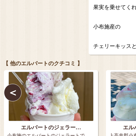
果実を乗せてく
小布施産の
チェリーキッス
【 他のエルバートのクチコミ 】
＜
エルバートのジェラー…
エル
小布施のエルバートのジェラートで
上高井郡小