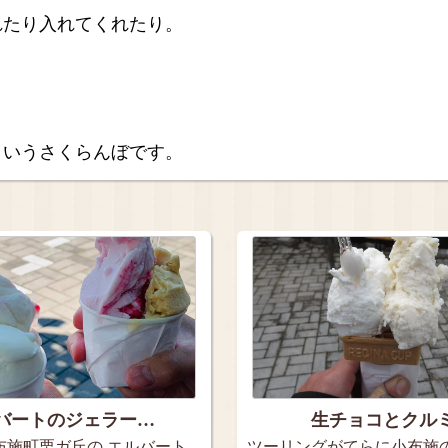
れたり入れてくれたり。
というさくらんぼです。
バートのジェラー…
生チョコとクル
布施町栗ガ丘の エルバート
ツーリングがてらに小布施