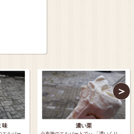
＞
ミ味
濃い栗
のエルバー
小布施のエルバートで‥ 「濃いくり」