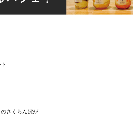
。
ルト
らのさくらんぼが
。