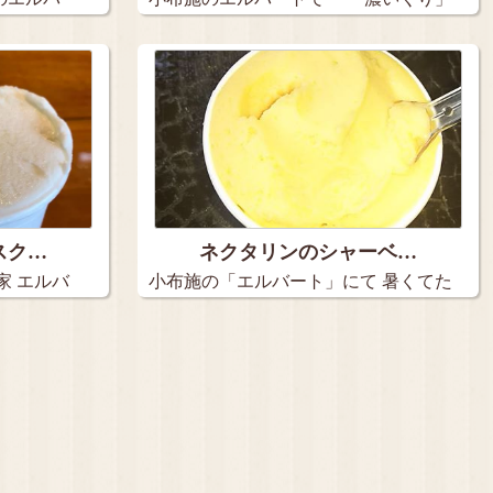
ジ…
スク…
ネクタリンのシャーベ…
家 エルバ
小布施の「エルバート」にて 暑くてた
ま…