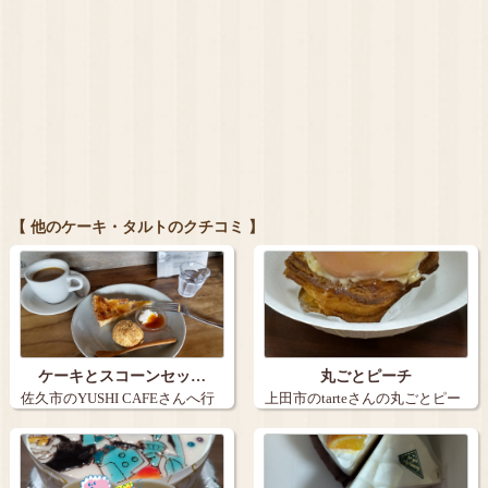
【 他のケーキ・タルトのクチコミ 】
ケーキとスコーンセッ…
丸ごとピーチ
佐久市のYUSHI CAFEさんへ行
上田市のtarteさんの丸ごとピー
きま…
チ。９…