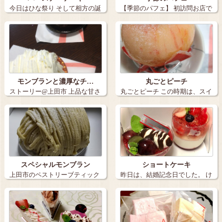
今日はひな祭り そして相方の誕
【季節のパフェ】 初訪問お店で
生日 …
す。 …
モンブランと濃厚なチ…
丸ごとピーチ
ストーリー@上田市 上品な甘さ
丸ごとピーチ この時期は、スイ
のモンブ…
ーツの桃…
スペシャルモンブラン
ショートケーキ
上田市のペストリーブティック
昨日は、結婚記念日でした。 け
ストーリーで…
ど今年は…