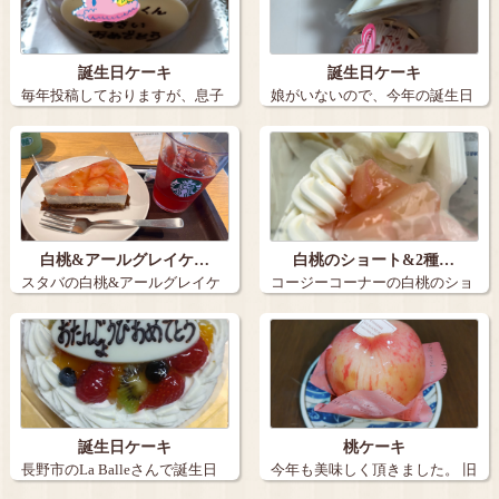
誕生日ケーキ
誕生日ケーキ
毎年投稿しておりますが、息子
娘がいないので、今年の誕生日
の誕生日ケー…
ケーキは３個…
白桃&アールグレイケ…
白桃のショート&2種…
スタバの白桃&アールグレイケ
コージーコーナーの白桃のショ
ーキとアイス…
ートと2種の…
誕生日ケーキ
桃ケーキ
長野市のLa Balleさんで誕生日
今年も美味しく頂きました。 旧
ケー…
丸子の【…