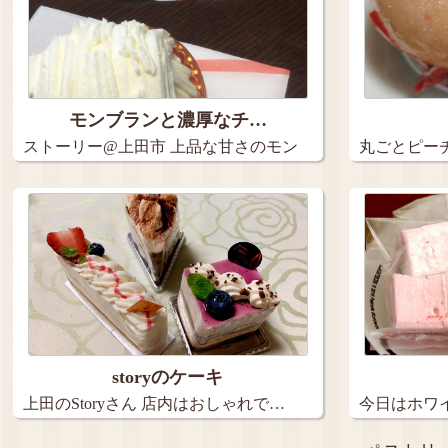
モンブランと濃厚なチ…
ストーリー@上田市 上品な甘さのモン
丸ごとピー
ブ…
桃…
storyのケーキ
上田のStoryさん 店内はおしゃれで…
今日はホワイ