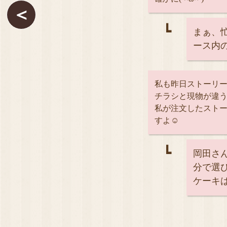
＜
┗
まぁ、
ース内
私も昨日ストーリ
チラシと現物が違う
私が注文したスト
すよ☺
┗
岡田さ
分で選
ケーキ