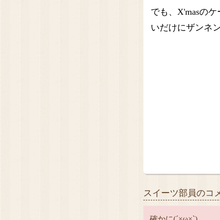
でも、X'mas
いだけにザンネン(
スイーツ部員のコ
確かに(´×ω×`)