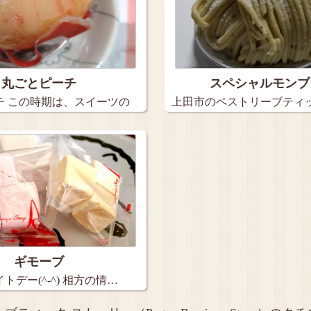
丸ごとピーチ
スペシャルモンブ
チ この時期は、スイーツの
上田市のペストリーブティ
リーで…
ギモーブ
トデー(^-^) 相方の情…