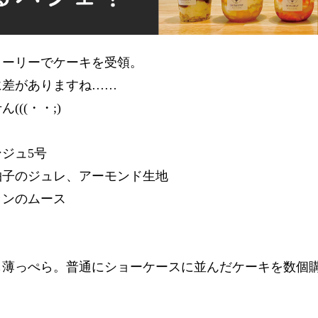
トーリーでケーキを受領。
に差がありますね……
(((・・;)
ジュ5号
柚子のジュレ、アーモンド生地
ランのムース
も薄っぺら。普通にショーケースに並んだケーキを数個