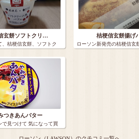
信玄餅ソフトクリ…
桔梗信玄餅揚げ
て、桔梗信玄餅、ソフトク
ローソン新発売の桔梗信玄
求…
みつきあんバター
ンで見つけて 気になって買
ローソン（LAWSON）のクチコミ一覧へ