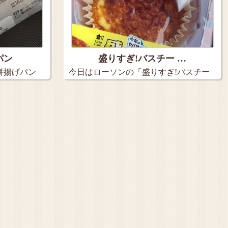
パン
盛りすぎ!バスチー …
餅揚げパン
今日はローソンの「盛りすぎ!バスチー
バ…