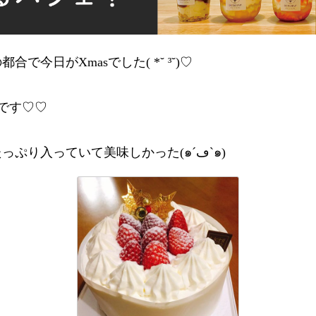
で今日がXmasでした( *˘ ³˘)♡
Nです♡♡
中にもイチゴがたっぷり入っていて美味しかった(๑´ڡ`๑)