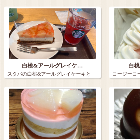
９…
白桃&アールグレイケ…
白桃
スタバの白桃&アールグレイケーキと
コージーコ
アイス…
2種の…