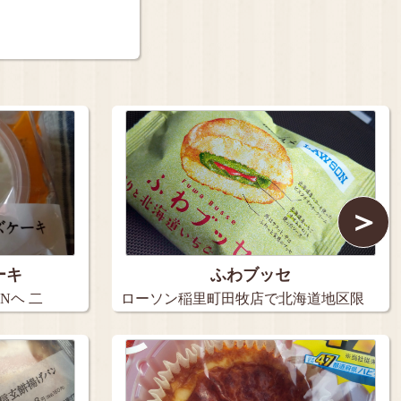
＞
ーキ
ふわブッセ
Nヘ 二
ローソン稲里町田牧店で北海道地区限
定のは…