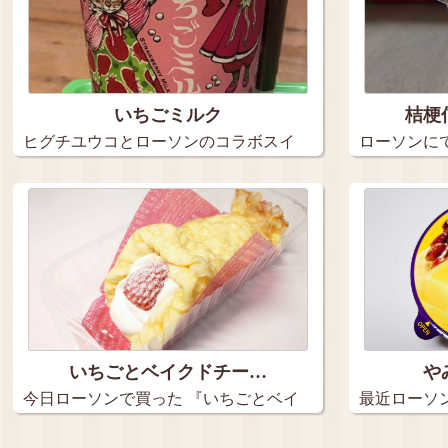
いちごミルク
桔梗
ヒグチユウコとローソンのコラボスイ
ローソンに
ーツ。…
リーム…
いちごとベイクドチー…
や
今日ローソンで買った 『いちごとベイ
最近ローソ
ク…
っ…