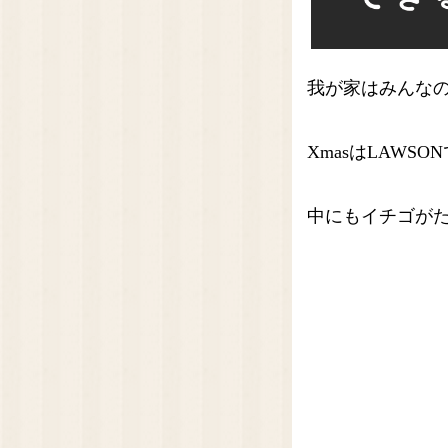
我が家はみんなの都合
XmasはLAWSO