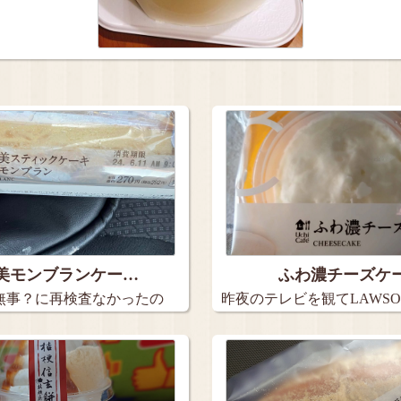
美モンブランケー…
ふわ濃チーズケ
無事？に再検査なかったの
昨夜のテレビを観てLAWSO
層…