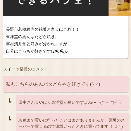
長野市若穂綿内の銘菓と言えばこれ！！
東洋堂のあんばたどら焼き。
峯村清月堂と好みが分かれますが
自分はこっちが好きです(⁎⁍̴̆Ɛ⁍̴̆⁎)♪
スイーツ部員のコメント
私もこちらのあんバタどらやき好きです(^_^)
┗
田中さん☆やはり東洋堂が良いですよね〜╰(*´︶`*)╯♡
┗
若穂まで買いに行ったことはまだありませんが、須坂のス
ーパーで買えるので須坂いったときに買ってます（´ 3｀)