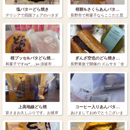
塩バターどら焼き
桜餅&さくらあんバタ…
デリシアで四国フェアのハタダ
長野市で和菓子ならここだと思
の塩バターど…
っている綿内…
桜ブッセ&バタどら焼…
ぎんざ空也のどら焼き…
和菓子ですm(*_ _)m 須坂市 …
長野東急で開催の ズムサタ「全
国うまい…
上高地線どら焼
コーヒー入りあんバタ…
皆さまお久しぶりです。お彼岸
あけましておめでとうございま
も終わりまし…
す。 今年…