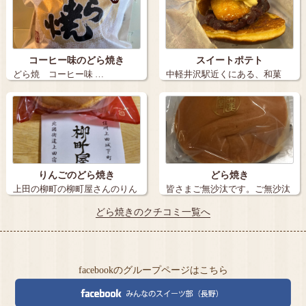
コーヒー味のどら焼き
スイートポテト
どら焼 コーヒー味 …
中軽井沢駅近くにある、和菓
子 和のどら焼…
りんごのどら焼き
どら焼き
上田の柳町の柳町屋さんのりん
皆さまご無沙汰です。ご無沙汰
ごのどら焼き…
ので今日は2…
どら焼きのクチコミ一覧へ
facebookのグループページはこちら