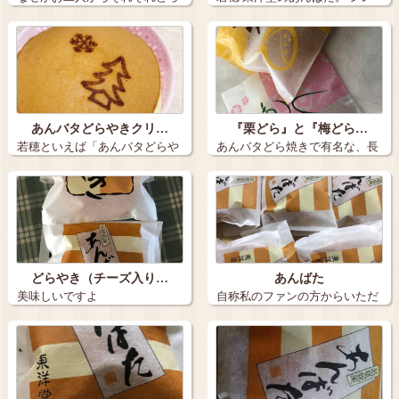
焼きをいただ…
プルでな…
あんバタどらやきクリ…
『栗どら』と『梅どら…
若穂といえば「あんバタどらや
あんバタどら焼きで有名な、長
き」 …
野市若穂綿内…
どらやき（チーズ入り…
あんばた
美味しいですよ
自称私のファンの方からいただ
きましたぁ(…