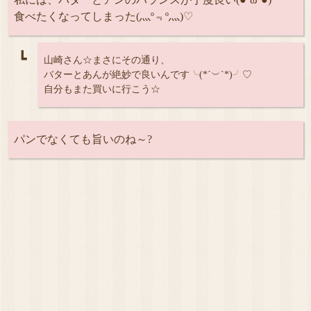
食べたくなってしまった(灬º﹃º灬)♡
┗
山崎さん☆まさにその通り、
バターとあんが絶妙で良いんです╰(*´︶`*)╯♡
自分もまた買いに行こう☆
パンでなくても旨いのね～?