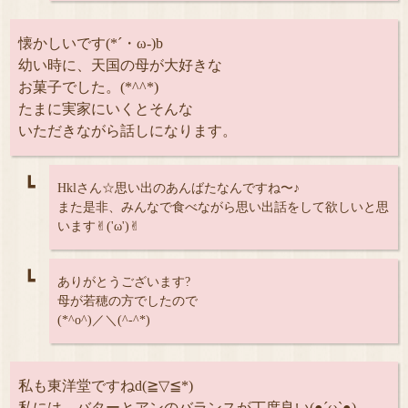
懐かしいです(*´・ω-)b
幼い時に、天国の母が大好きな
お菓子でした。(*^^*)
たまに実家にいくとそんな
いただきながら話しになります。
┗
Hklさん☆思い出のあんばたなんですね〜♪
また是非、みんなで食べながら思い出話をして欲しいと思
います✌︎('ω')✌︎
┗
ありがとうございます?
母が若穂の方でしたので
(*^o^)／＼(^-^*)
私も東洋堂ですねd(≧▽≦*)
私には、バターとアンのバランスが丁度良い(●´ω`●)