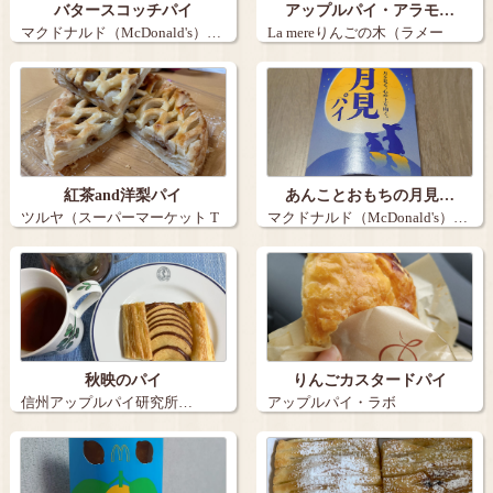
バタースコッチパイ
アップルパイ・アラモ…
マクドナルド（McDonald's）…
La mereりんごの木（ラメー
ル）…
紅茶and洋梨パイ
あんことおもちの月見…
ツルヤ（スーパーマーケット T
マクドナルド（McDonald's）…
SURUY…
秋映のパイ
りんごカスタードパイ
信州アップルパイ研究所…
アップルパイ・ラボ