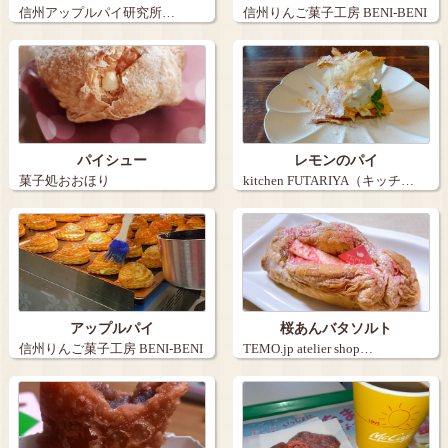
信州アップルパイ研究所…
信州りんご菓子工房 BENI-BENI
（…
パイシュー
レモンのパイ
菓子処おおほり
kitchen FUTARIYA（キッチ…
アップルパイ
桜あんバタソルト
信州りんご菓子工房 BENI-BENI
TEMO.jp atelier shop…
（…