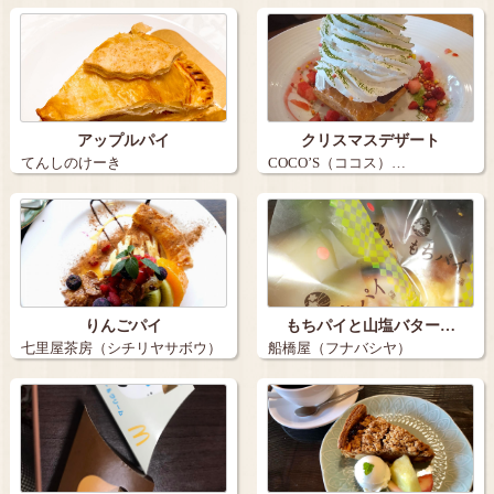
ー…
アップルパイ
クリスマスデザート
てんしのけーき
COCO’S（ココス）…
りんごパイ
もちパイと山塩バター…
七里屋茶房（シチリヤサボウ）
船橋屋（フナバシヤ）
…