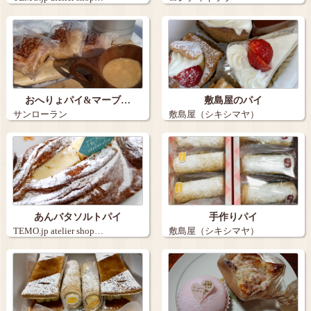
おへりょパイ&マーブ…
敷島屋のパイ
サンローラン
敷島屋（シキシマヤ）
あんバタソルトパイ
手作りパイ
TEMO.jp atelier shop…
敷島屋（シキシマヤ）