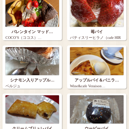
バレンタイン マッド…
苺パイ
COCO’S（ココス）…
パティスリーヒラノ（cafe HIR
AN…
シナモン入りアップル…
アップルパイ＆バニラ…
ベルジュ
Wine&cafe Veraison…
クリームブリュレパイ
ウーピーパイ