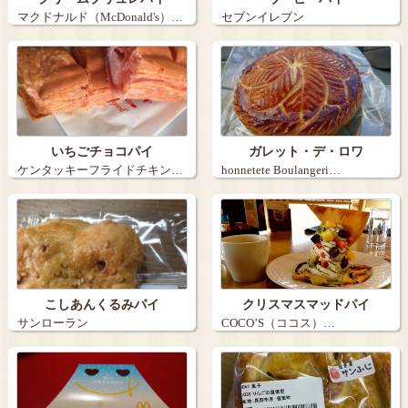
マクドナルド（McDonald's）…
セブンイレブン
いちごチョコパイ
ガレット・デ・ロワ
ケンタッキーフライドチキン…
honnetete Boulangeri…
こしあんくるみパイ
クリスマスマッドパイ
サンローラン
COCO’S（ココス）…