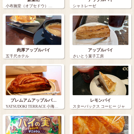
小布施堂（オブセドウ）…
シャトレーゼ
肉厚アップルパイ
アップルパイ
五千尺ホテル
さいとう菓子工房
プレムアムアップルパ…
レモンパイ
YATSUDOKI TERRACE 小海…
スターバックス コーヒー ジャ
パン（St…