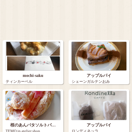
mochi-saku
アップルパイ
ティンカーベル
シェーンガルテンおみ
桜のあんバタソルトパ…
アップルパイ
TEMO.jp atelier shop…
ロンディネッラ