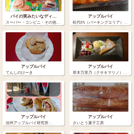
パイの実みたいなディ…
アップルパイ
スーパー・コンビニ・その他…
松代PA（パーキングエリア）…
アップルパイ
アップルパイ
てんしのけーき
草木万里乃（クサキマリノ）…
アップルパイ
アップルパイ
信州アップルパイ研究所…
さいとう菓子工房