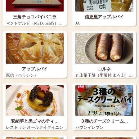
三角チョコパイバニラ
信更屋アップルパイ
マクドナルド（McDonald's）…
JA
アップルパイ
コルネ
原信（ハラシン）
丸山菓子舗（里菓抄 まる山）…
安納芋と黒ゴマのティ…
３種のチーズクリーム…
レストラン オールデイダイニン
セブンイレブン
グNAGO…