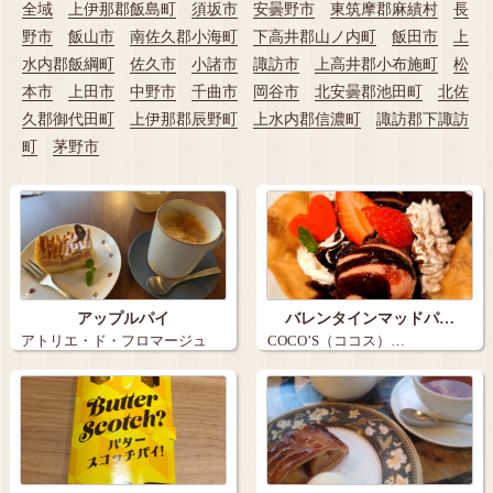
全域
上伊那郡飯島町
須坂市
安曇野市
東筑摩郡麻績村
長
野市
飯山市
南佐久郡小海町
下高井郡山ノ内町
飯田市
上
水内郡飯綱町
佐久市
小諸市
諏訪市
上高井郡小布施町
松
本市
上田市
中野市
千曲市
岡谷市
北安曇郡池田町
北佐
久郡御代田町
上伊那郡辰野町
上水内郡信濃町
諏訪郡下諏訪
町
茅野市
アップルパイ
バレンタインマッドパ…
アトリエ・ド・フロマージュ
COCO’S（ココス）…
（Atelie…