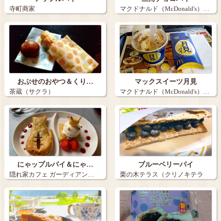
寺町商家
マクドナルド（McDonald's）…
おぶせのおやつ＆くり…
マックスイーツ月見
茶蔵（サクラ）
マクドナルド（McDonald's）…
にゃップルパイ＆にゃ…
ブルーベリーパイ
隠れ家カフェ ガーディアン…
栗の木テラス（クリノキテラ
ス）…