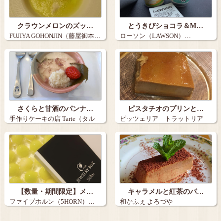
クラウンメロンのズッ…
とうきびショコラ＆M…
FUJIYA GOHONJIN（藤屋御本…
ローソン（LAWSON）…
さくらと甘酒のパンナ…
ピスタチオのプリンと…
手作りケーキの店 Tarte（タル
ピッツェリア トラットリア
ト）…
ラコッテ…
【数量・期間限定】メ…
キャラメルと紅茶のパ…
ファイブホルン（5HORN）…
和かふぇ よろづや