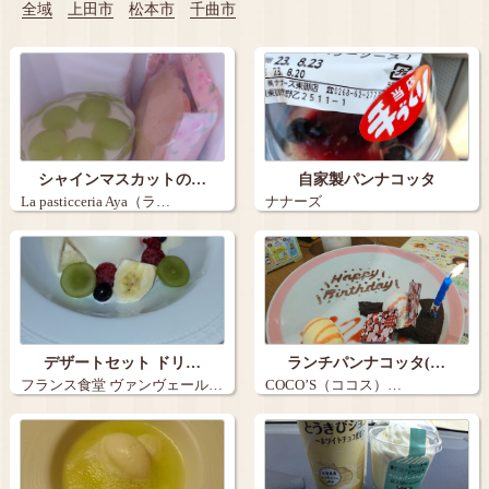
全域
上田市
松本市
千曲市
シャインマスカットの…
自家製パンナコッタ
La pasticceria Aya（ラ…
ナナーズ
デザートセット ドリ…
ランチパンナコッタ(…
フランス食堂 ヴァンヴェール…
COCO’S（ココス）…