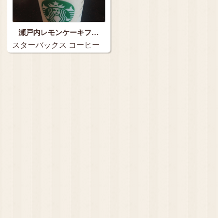
瀬戸内レモンケーキフ…
スターバックス コーヒー
ジャパン（St…