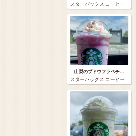
スターバックス コーヒー
ジャパン（St…
山梨のブドウフラペチ…
スターバックス コーヒー
ジャパン（St…