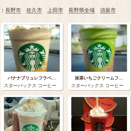
：
長野市
佐久市
上田市
長野県全域
須坂市
バナナブリュレフラペ…
抹茶いちごクリームフ…
スターバックス コーヒー
スターバックス コーヒー
ジャパン（St…
ジャパン（St…