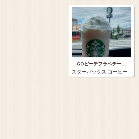
ジャパン（St…
GOピーチフラペチー…
スターバックス コーヒー
ジャパン（St…