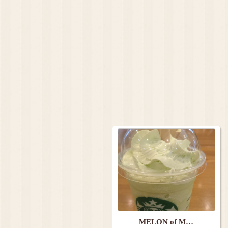
MELON of M…