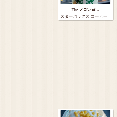
The メロン of…
スターバックス コーヒー
ジャパン（St…