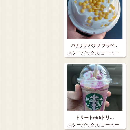
バナナナバナナフラペ…
スターバックス コーヒー
ジャパン（St…
トリートwithトリ…
スターバックス コーヒー