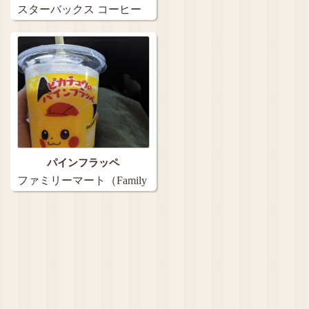
スターバックス コーヒー
ジャパン（St…
パインフラッペ
ファミリーマート（Family
Mart）…