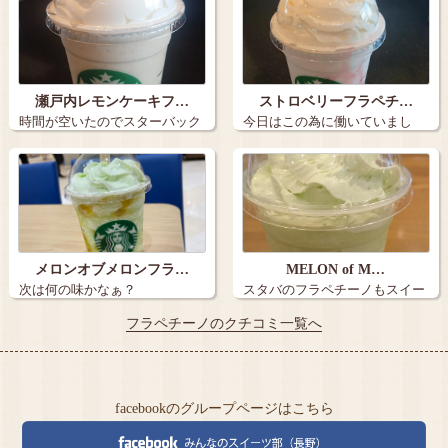
瀬戸内レモンケーキフ…
ストロベリーフラペチ…
時間が空いたのでスターバック
今日はこの為に働いていまし
ス川中島店で…
た。 仕事を…
メロンオブメロンフラ…
MELON of M…
次は何の味かなぁ？
スタバのフラペチーノもスイー
ツドリンクだ…
フラペチーノのクチコミ一覧へ
facebookのグループページはこちら