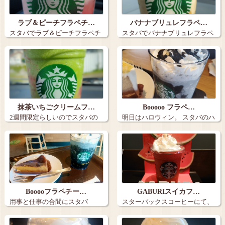
ラブ＆ピーチフラペチ…
バナナブリュレフラペ…
スタバでラブ＆ピーチフラペチ
スタバでバナナブリュレフラペ
ーノ カス…
チーノ（シナ…
抹茶いちごクリームフ…
Booooo フラペ…
2週間限定らしいのでスタバの
明日はハロウィン。 スタバのハ
抹茶いちごク…
ロウィン…
Booooフラペチー…
GABURIスイカフ…
用事と仕事の合間にスタバ
スターバックスコーヒーにて、
に、、 Boo…
GABURI…