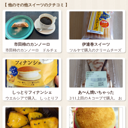
【 他のその他スイーツのクチコミ 】
市田柿のカンノーロ
伊達巻スイーツ
市田柿のカンノーロ ドルチェ
ツルヤで購入のクリームチーズ
てす セッ…
入りの伊達巻…
しっとりフィナンシェ
あ〜ん焼いちゃった
ウエルシアで購入。 しっとりフ
2/11上田のＡコープで購入。 お
ィナンシ…
せん…