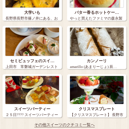
大学いも
バター香るホットケー…
長野県長野市篠ノ井にある、お
やっと買えたファミマの森永製
いも日和の大…
菓監修、バタ…
セミビュッフェのスイ…
カンノーリ
上田市 常磐城ガーデンレスト
amarillo (あまりーじょ) 辰…
ランのスイー…
スイーツパーティー
クリスマスプレート
２５日???? スイーツパーティー
【クリスマスプレート】 長野市
に行…
北石堂の…
その他スイーツのクチコミ一覧へ