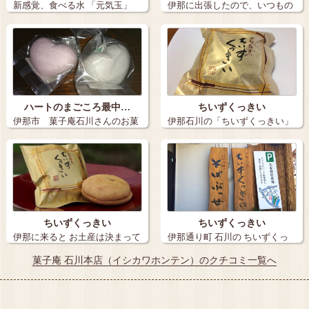
新感覚、食べる水 「元気玉」
伊那に出張したので、いつもの
このネ…
「菓子庵石川…
ハートのまごころ最中…
ちいずくっきい
伊那市 菓子庵石川さんのお菓
伊那石川の「ちいずくっきい」
子 頂きまし…
は我が家の定…
ちいずくっきい
ちいずくっきい
伊那に来ると お土産は決まって
伊那通り町 石川の ちいずくっ
この 「ち…
きい …
菓子庵 石川本店（イシカワホンテン）のクチコミ一覧へ