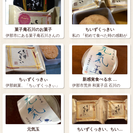
菓子庵石川のお菓子
ちいずくっきい
伊那市にある菓子庵石川さんの
私の 『初めて食べた時の感動が
・りんご…
忘れられ…
ちぃずくっきぃ
新感覚食べる水 …
伊那銘菓、「ちぃずくっきぃ」
伊那市荒井 和菓子店 石川の
宮崎…
「元気玉」…
元気玉
ちいずくっきい、ちい…