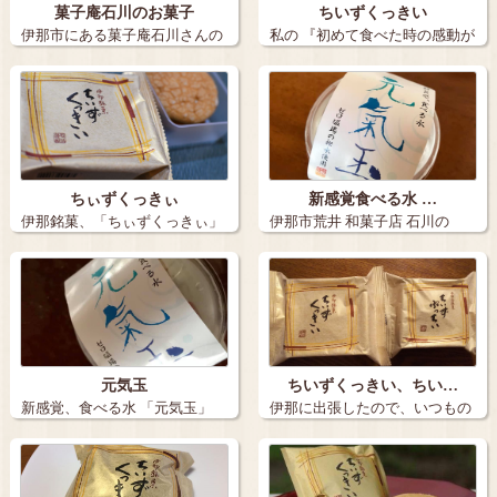
菓子庵石川のお菓子
ちいずくっきい
伊那市にある菓子庵石川さんの
私の 『初めて食べた時の感動が
・りんご…
忘れられ…
ちぃずくっきぃ
新感覚食べる水 …
伊那銘菓、「ちぃずくっきぃ」
伊那市荒井 和菓子店 石川の
宮崎…
「元気玉」…
元気玉
ちいずくっきい、ちい…
新感覚、食べる水 「元気玉」
伊那に出張したので、いつもの
このネ…
「菓子庵石川…