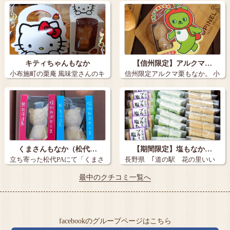
んの 福最…
ちという…
キティちゃんもなか
【信州限定】アルクマ…
小布施町の栗庵 風味堂さんのキ
信州限定アルクマ栗もなか。 小
ティちゃん…
布施…
くまさんもなか（松代…
【期間限定】塩もなか…
立ち寄った松代PAにて「くまさ
長野県 ｢道の駅 花の里いい
んもなか」…
じま｣ 大…
最中のクチコミ一覧へ
facebookのグループページはこちら