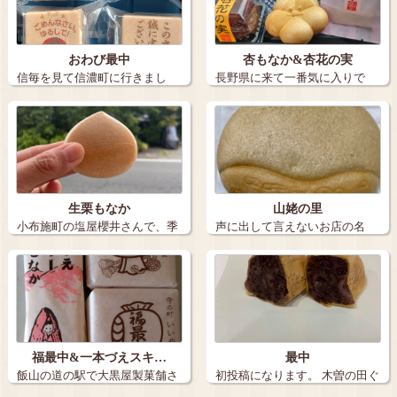
おわび最中
杏もなか&杏花の実
信毎を見て信濃町に行きまし
長野県に来て一番気に入りで
た。 …
す。 …
生栗もなか
山姥の里
小布施町の塩屋櫻井さんで、季
声に出して言えないお店の名
節限定の「生…
前。 長野市…
福最中&一本づえスキ…
最中
飯山の道の駅で大黒屋製菓舗さ
初投稿になります。 木曽の田ぐ