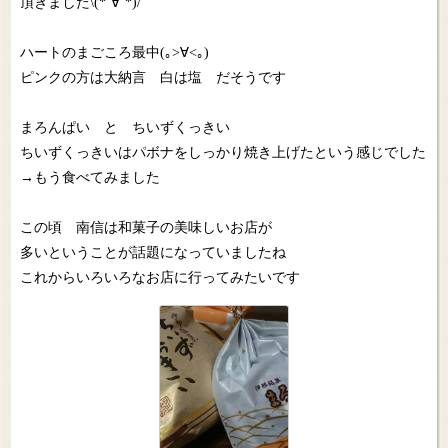
頂きました\(*`∀´*)/
ハートのまごころ最中(｡>∀<｡)
ピンクの方は大納言 白は塩 だそうです
まろんぱい と ちいずくっきい
ちいずくっきいはパボナをしっかり焼き上げたという感じでした
→もう食べてみました
この頃 南信は和菓子の美味しいお店が
多いということが話題になっていましたね
これからいろいろなお店に行ってみたいです