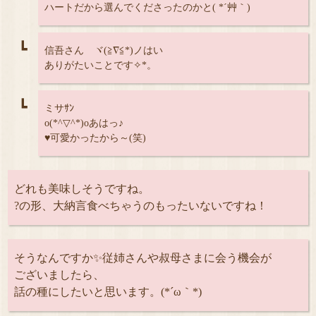
ハートだから選んでくださったのかと( *´艸｀)
┗
信吾さん ヾ(≧∇≦*)ノはい
ありがたいことです✧*。
┗
ミサｻﾝ
o(*^▽^*)oあはっ♪
♥️可愛かったから～(笑)
どれも美味しそうですね。
?の形、大納言食べちゃうのもったいないですね！
そうなんですか✨従姉さんや叔母さまに会う機会が
ございましたら、
話の種にしたいと思います。(*´ω｀*)