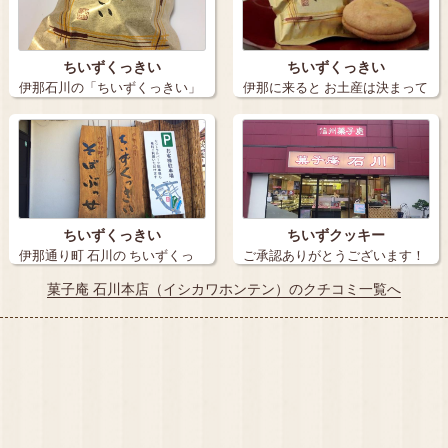
ちいずくっきい
ちいずくっきい
伊那石川の「ちいずくっきい」
伊那に来ると お土産は決まって
は我が家の定…
この 「ち…
ちいずくっきい
ちいずクッキー
伊那通り町 石川の ちいずくっ
ご承認ありがとうございます！
きい …
伊那市の…
菓子庵 石川本店（イシカワホンテン）のクチコミ一覧へ