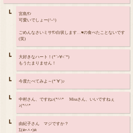
┗
宮島ｻﾝ
可愛いでしょー(^-^)
ごめんなさいミサｻﾝ白状します…♥️の食べたことないです
(笑)
┗
大好きなハート！(*´>∀<`*)
もうたまりません！
┗
今度たべてみよ～(*´∀`)♪
┗
中村さん、ですね♪(*^^*ゞ Misaさん、いいですねぇ
♪(*^^*ゞ
┗
由紀子さん マジですか？
Σ(ค•ㅅ•)ค