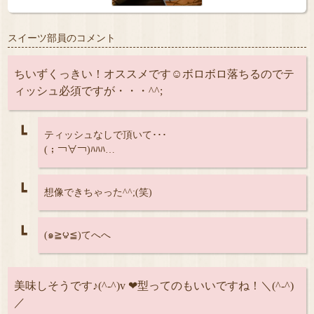
スイーツ部員のコメント
ちいずくっきい！オススメです☺️ボロボロ落ちるのでテ
ィッシュ必須ですが・・・^^;
┗
ティッシュなしで頂いて･･･
(；￢∀￢)ﾊﾊﾊ…
┗
想像できちゃった^^;(笑)
┗
(๑≧౪≦)てへへ
美味しそうです♪(^-^)v ❤型ってのもいいですね！＼(^-^)
／