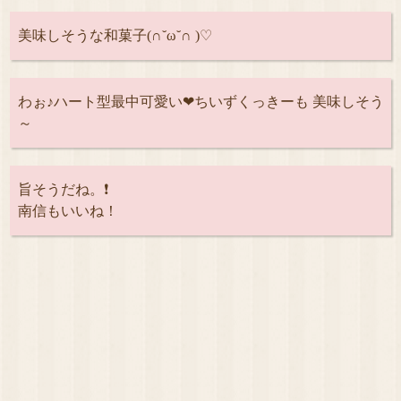
美味しそうな和菓子(∩˘ω˘∩ )♡
わぉ♪ハート型最中可愛い❤ちいずくっきーも 美味しそう
～
旨そうだね。❗
南信もいいね！