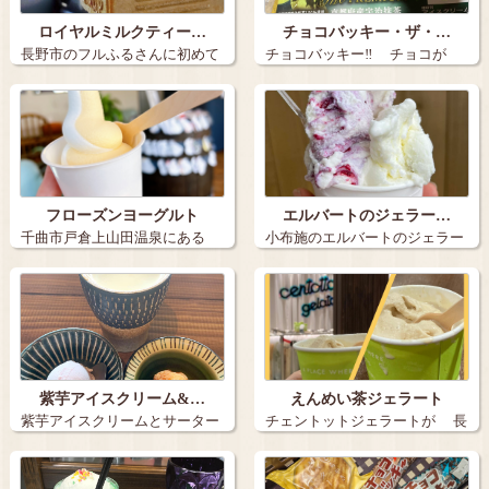
ロイヤルミルクティー…
チョコバッキー・ザ・…
長野市のフルふるさんに初めて
チョコバッキー‼️ チョコが
行きました。…
バキ…
フローズンヨーグルト
エルバートのジェラー…
千曲市戸倉上山田温泉にある
小布施のエルバートのジェラー
「フロスタ」 …
トです。 …
紫芋アイスクリーム&…
えんめい茶ジェラート
紫芋アイスクリームとサーター
チェントットジェラートが 長
アンダギー+…
野駅MI…