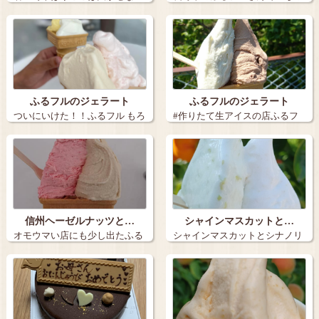
長野市のふる…
のソルベと塩…
ふるフルのジェラート
ふるフルのジェラート
ついにいけた！！ふるフル もろ
#作りたて生アイスの店ふるフ
こし、搾…
ル 長 野…
信州ヘーゼルナッツと…
シャインマスカットと…
オモウマい店にも少し出たふる
シャインマスカットとシナノリ
フルさんで信…
ップのソルベ…