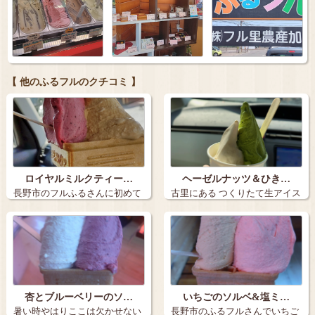
【 他のふるフルのクチコミ 】
ロイヤルミルクティー…
ヘーゼルナッツ＆ひき…
長野市のフルふるさんに初めて
古里にある つくりたて生アイス
行きました。…
の店 ふる…
杏とブルーベリーのソ…
いちごのソルベ&塩ミ…
暑い時やはりここは欠かせない
長野市のふるフルさんでいちご