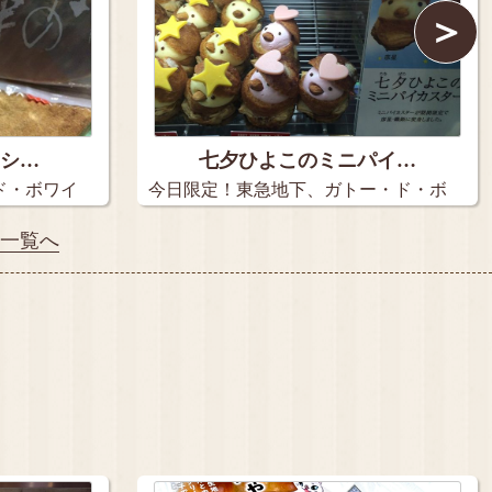
＞
イシ…
七夕ひよこのミニパイ…
ド・ボワイ
今日限定！東急地下、ガトー・ド・ボ
ヤージ…
ミ一覧へ