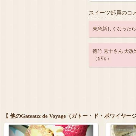
スイーツ部員のコ
東急新しくなったら
徳竹 秀十さん 大
（≧∇≦）
【 他のGateaux de Voyage（ガトー・ド・ボワイ