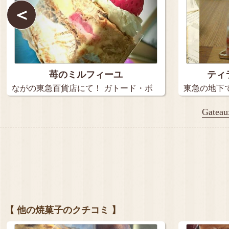
＜
苺のミルフィーユ
ティ
ながの東急百貨店にて！ ガトード・ボ
東急の地下
ワイ…
ード…
Gat
【 他の焼菓子のクチコミ 】