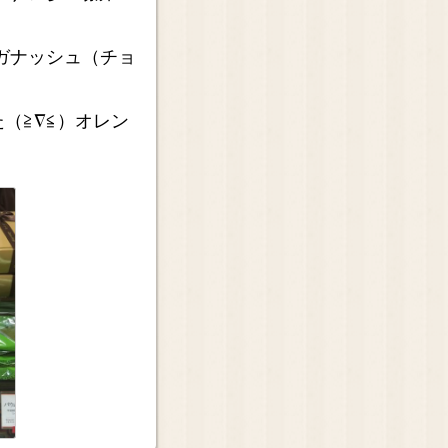
ガナッシュ（チョ
）
（≧∇≦）オレン