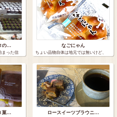
タの…
なごにゃん
始まった信
ちょい品物自体は地元では無いけど、
アリオ…
き菓…
ロースイーツブラウニ…