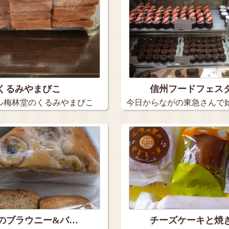
くるみやまびこ
信州フードフェス
ル梅林堂のくるみやまびこ
今日からながの東急さんで
州フー…
のブラウニー&バ…
チーズケーキと焼