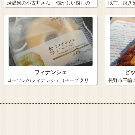
渋温泉の小古井さん 懐かしい感じの
以前、焼き
お…
ったの…
フィナンシェ
ピ
ローソンのフィナンシェ（チーズクリ
長野市三輪にある
ーム）…