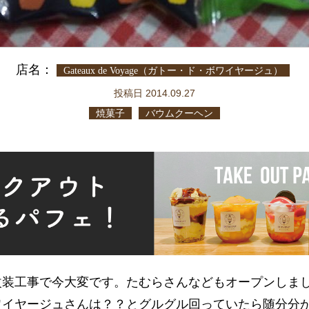
店名：
Gateaux de Voyage（ガトー・ド・ボワイヤージュ）
投稿日 2014.09.27
焼菓子
バウムクーヘン
改装工事で今大変です。たむらさんなどもオープンしま
ワイヤージュさんは？？とグルグル回っていたら随分分