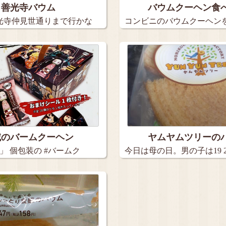
善光寺バウム
バウムクーヘン食
光寺仲見世通りまで行かな
コンビニのバウムクーヘン
べ。 …
滅のバームクーヘン
ヤムヤムツリーの
」 個包装の #バームク
今日は母の日。男の子は19 
る…