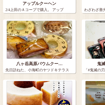
アップルクーヘン
2/4上田のＡコープで購入。 アップ
わざわざ善
ル…
くても…
八ヶ岳高原バウムクー…
鬼
先日訪ねた、小海町のヤツドキテラス
「#鬼滅の刃
小海。…
ー…