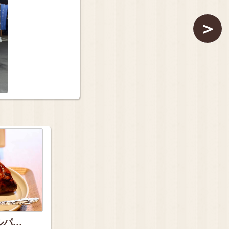
＞
ルパ…