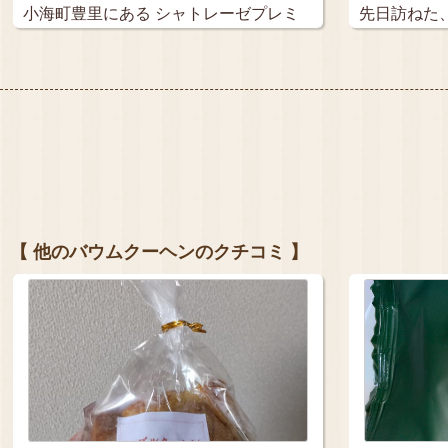
小海町豊里にある シャトレーゼプレミ
先日訪ねた
ア…
小海。…
【 他のバウムクーヘンのクチコミ 】