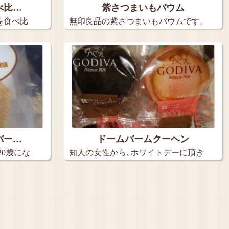
べ比…
紫さつまいもバウム
を食べ比
無印良品の紫さつまいもバウムです。
…
バー…
ドームバームクーヘン
20歳にな
知人の女性から､ホワイトデーに頂き
ました…