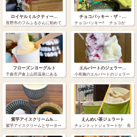
ロイヤルミルクティー…
チョコバッキー・ザ・…
長野市のフルふるさんに初めて
チョコバッキー‼️ チョコが
行きました。…
バキ…
フローズンヨーグルト
エルバートのジェラー…
千曲市戸倉上山田温泉にある
小布施のエルバートのジェラー
「フロスタ」 …
トです。 …
紫芋アイスクリーム&…
えんめい茶ジェラート
紫芋アイスクリームとサーター
チェントットジェラートが 長
アンダギー+…
野駅MI…