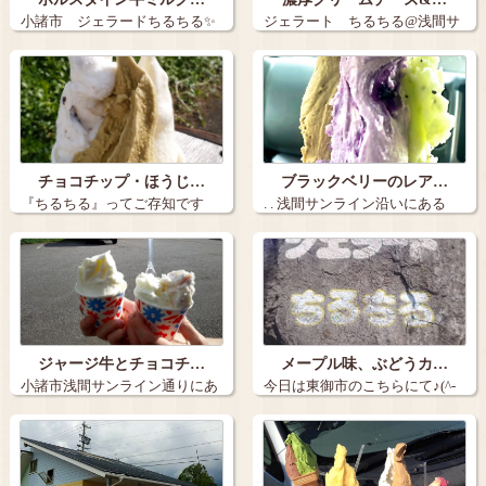
小諸市 ジェラードちるちる✨
ジェラート ちるちる@浅間サ
ホルスタ…
ンライン …
チョコチップ・ほうじ…
ブラックベリーのレア…
『ちるちる』ってご存知です
. . 浅間サンライン沿いにある
か？浅間サンラ…
\"…
ジャージ牛とチョコチ…
メープル味、ぶどうカ…
小諸市浅間サンライン通りにあ
今日は東御市のこちらにて♪(^-
ジェラートち…
^) 羊…