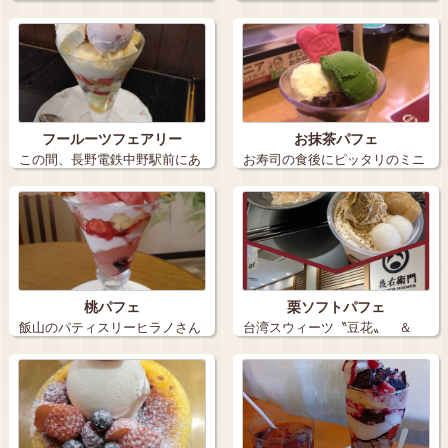
も見た目…
さんへ行っ…
フールーツフェアリー
お抹茶パフェ
この間、長野電鉄中野駅前にあ
お寿司の食後にピッタリのミニ
る、ステイ …
サイズ お…
桃パフェ
栗ソフトパフェ
飯山のパティスリーヒラノさん
台湾スウィーツ〝豆花〟 ＆
で桃が出たと…
不動の定…