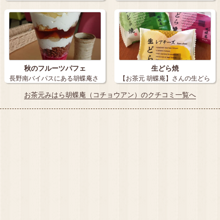
抹茶かき氷で…
さんの生…
秋のフルーツパフェ
生どら焼
長野南バイパスにある胡蝶庵さ
【お茶元 胡蝶庵】さんの生どら
んでも秋のフ…
焼 久し…
お茶元みはら胡蝶庵（コチョウアン）のクチコミ一覧へ