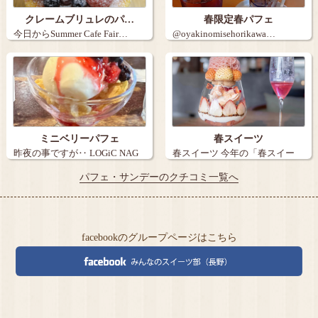
クレームブリュレのパ…
春限定春パフェ
今日からSummer Cafe Fair…
@oyakinomisehorikawa…
ミニベリーパフェ
春スイーツ
昨夜の事ですが‥ LOGiC NAG
春スイーツ 今年の「春スイー
A…
ツ」をまと…
パフェ・サンデーのクチコミ一覧へ
facebookのグループページはこちら