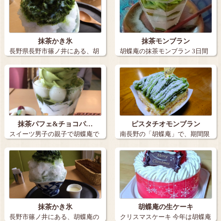
抹茶かき氷
抹茶モンブラン
長野県長野市篠ノ井にある、胡
胡蝶庵の抹茶モンブラン 3日間
蝶庵の抹茶か…
限定 …
抹茶パフェ&チョコパ…
ピスタチオモンブラン
スイーツ男子の親子で胡蝶庵で
南長野の「胡蝶庵」で、期間限
パフェを食べ…
定で販売して…
抹茶かき氷
胡蝶庵の生ケーキ
長野市篠ノ井にある、胡蝶庵の
クリスマスケーキ 今年は胡蝶庵