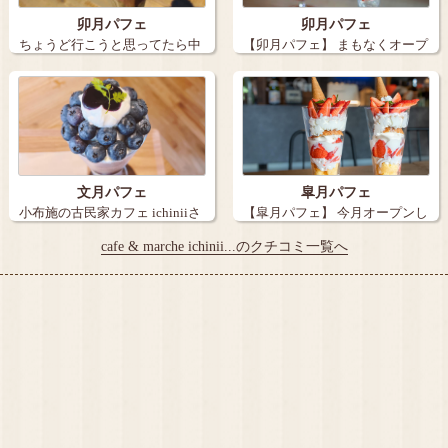
卯月パフェ
卯月パフェ
ちょうど行こうと思ってたら中
【卯月パフェ】 まもなくオープ
沢 和明さん…
ンして一…
文月パフェ
皐月パフェ
小布施の古民家カフェ ichiniiさ
【皐月パフェ】 今月オープンし
ん…
たお店で…
cafe & marche ichinii...のクチコミ一覧へ