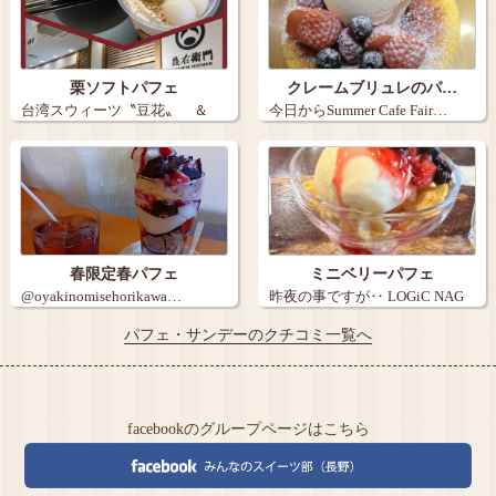
栗ソフトパフェ
クレームブリュレのパ…
台湾スウィーツ〝豆花〟 ＆
今日からSummer Cafe Fair…
不動の定…
春限定春パフェ
ミニベリーパフェ
@oyakinomisehorikawa…
昨夜の事ですが‥ LOGiC NAG
A…
パフェ・サンデーのクチコミ一覧へ
facebookのグループページはこちら