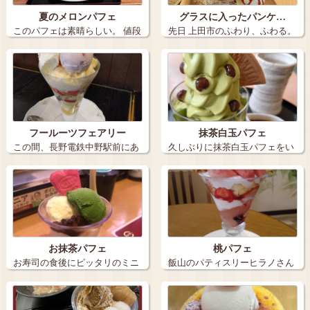
夏のメロンパフェ
グラスに入ったパンケ…
このパフェは素晴らしい。 値段
先日 上田市のふわり、ふわる。
も見た目…
さんへ行っ…
フールーツフェアリー
抹茶白玉パフェ
この間、長野電鉄中野駅前にあ
久しぶりに抹茶白玉パフェをい
る、ステイ …
ただきました…
お抹茶パフェ
桃パフェ
お寿司の食後にピッタリのミニ
飯山のパティスリーヒラノさん
サイズ お…
で桃が出たと…