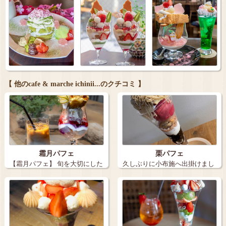
【 他のcafe & marche ichinii...のクチコミ 】
霜月パフェ
栗パフェ
【霜月パフェ】 旬を大切にした
久しぶりに小布施へ出掛けまし
パフェが…
た ich…