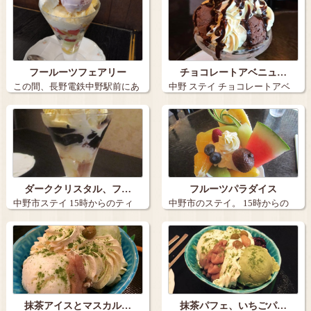
フールーツフェアリー
チョコレートアベニュ…
この間、長野電鉄中野駅前にあ
中野 ステイ チョコレートアベ
る、ステイ …
ニュー と…
ダーククリスタル、フ…
フルーツパラダイス
中野市ステイ 15時からのティ
中野市のステイ。 15時からの
タイム ダ…
ティータイ…
抹茶アイスとマスカル…
抹茶パフェ、いちごパ…