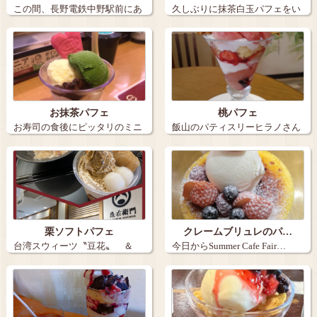
この間、長野電鉄中野駅前にあ
久しぶりに抹茶白玉パフェをい
る、ステイ …
ただきました…
お抹茶パフェ
桃パフェ
お寿司の食後にピッタリのミニ
飯山のパティスリーヒラノさん
サイズ お…
で桃が出たと…
栗ソフトパフェ
クレームブリュレのパ…
台湾スウィーツ〝豆花〟 ＆
今日からSummer Cafe Fair…
不動の定…