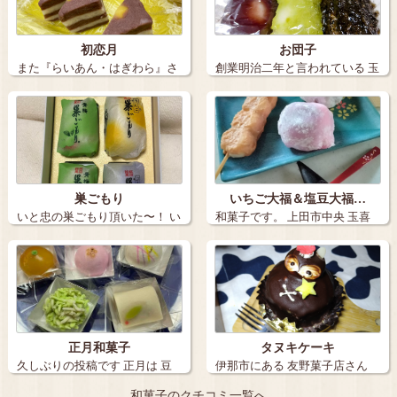
初恋月
お団子
また『らいあん・はぎわら』さ
創業明治二年と言われている 玉
んの 和菓…
喜屋さん…
巣ごもり
いちご大福＆塩豆大福…
いと忠の巣ごもり頂いた〜！ い
和菓子です。 上田市中央 玉喜
つも厳選…
屋さ…
正月和菓子
タヌキケーキ
久しぶりの投稿です 正月は 豆
伊那市にある 友野菓子店さん
暦さん…
で、 タヌ…
和菓子のクチコミ一覧へ