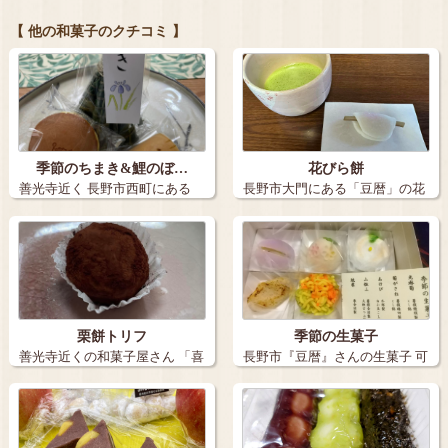
【 他の和菓子のクチコミ 】
季節のちまき&鯉のぼ…
花びら餅
善光寺近く 長野市西町にある
長野市大門にある「豆暦」の花
和菓子…
びら餅です。…
栗餅トリフ
季節の生菓子
善光寺近くの和菓子屋さん 「喜
長野市『豆暦』さんの生菓子 可
世栄」 …
愛いのが…