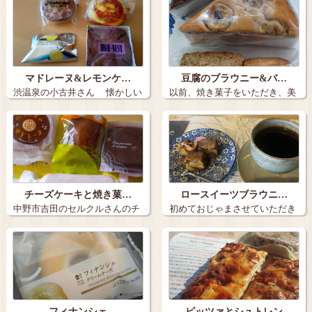
マドレーヌ&レモンケ…
豆腐のブラウニー&バ…
渋温泉の小古井さん 懐かしい
以前、焼き菓子をいただき、美
感じのお…
味しかったの…
チーズケーキと焼き菓…
ロースイーツブラウニ…
中野市吉田のセルクルさんのチ
初めておじゃまさせていただき
ーズケーキと…
ました♪ …
フィナンシェ
ピッツァとシュトレン