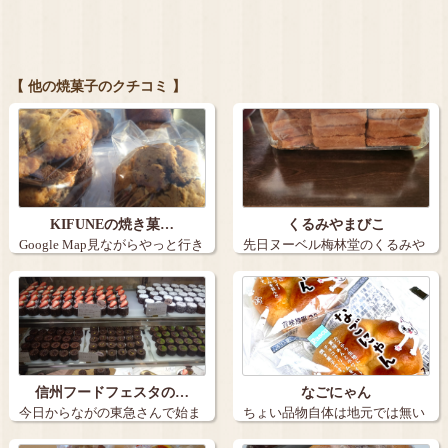
【 他の焼菓子のクチコミ 】
KIFUNEの焼き菓…
くるみやまびこ
Google Map見ながらやっと行き
先日ヌーベル梅林堂のくるみや
た…
まびこアウト…
信州フードフェスタの…
なごにゃん
今日からながの東急さんで始ま
ちょい品物自体は地元では無い
った信州フー…
けど、アリオ…