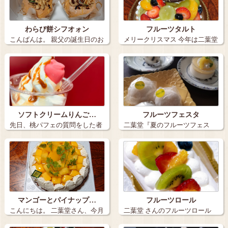
わらび餅シフオォン
フルーツタルト
こんばんは。 親父の誕生日のお
メリークリスマス 今年は二葉堂
祝いで、…
さんの、…
ソフトクリームりんご…
フルーツフェスタ
先日、桃パフェの質問をした者
二葉堂『夏のフルーツフェス
です。 色…
タ』 ７月1…
マンゴーとパイナップ…
フルーツロール
こんにちは。 二葉堂さん、今月
二葉堂 さんのフルーツロール
のマンス…
ホワイト…