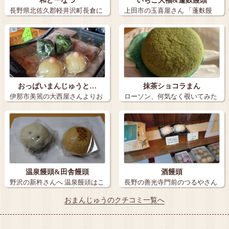
和どーなつ
いちご大福&蓬麩饅頭
長野県北佐久郡軽井沢町長倉に
上田市の玉喜屋さん 「蓬麩饅
ある「軽井沢…
頭」は、プ…
おっぱいまんじゅうと…
抹茶ショコラまん
伊那市美篶の大西屋さんよりお
ローソン、何気なく覗いてみた
っぱいまんじ…
ら抹茶ショコ…
温泉饅頭&田舎饅頭
酒饅頭
野沢の新杵さんへ 温泉饅頭はこ
長野の善光寺門前のつるやさん
こと決め…
の酒饅頭〜 …
おまんじゅうのクチコミ一覧へ