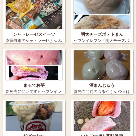
シャトレーゼスイーツ
明太チーズポテトまん
安曇野市のシャトレーゼさん み
セブンイレブン「明太チーズポ
たらし団…
テトまん」 …
まるでお芋
酒まんじゅう
新発売に弱いです✨ セブンイレ
善光寺門前のつるやさん 今日は
ブンの「…
善光寺表…