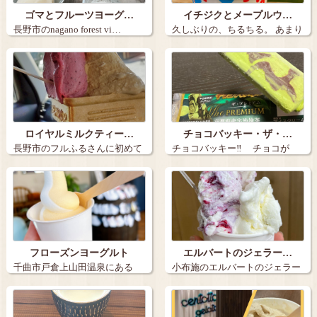
ゴマとフルーツヨーグ…
イチジクとメープルウ…
長野市のnagano forest vi…
久しぶりの、ちるちる。 あまり
の暑さに…
ロイヤルミルクティー…
チョコバッキー・ザ・…
長野市のフルふるさんに初めて
チョコバッキー‼️ チョコが
行きました。…
バキ…
フローズンヨーグルト
エルバートのジェラー…
千曲市戸倉上山田温泉にある
小布施のエルバートのジェラー
「フロスタ」 …
トです。 …