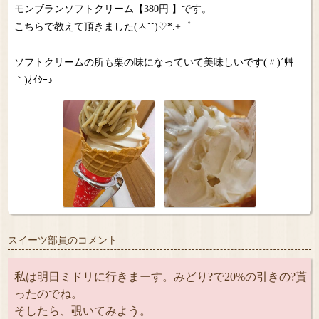
モンブランソフトクリーム【380円 】です。
こちらで教えて頂きました(ㅅ˘˘)♡*.+゜
ソフトクリームの所も栗の味になっていて美味しいです(〃)´艸
｀)ｵｲｼｰ♪
スイーツ部員のコメント
私は明日ミドリに行きまーす。みどり?で20%の引きの?貰
ったのでね。
そしたら、覗いてみよう。