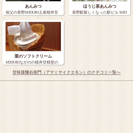
あんみつ
ほうじ茶あんみつ
祖父の長野MIDORI土産桜井甘
長野駅新しくなった駅ビル MID
精堂のあ…
ORI…
栗のソフトクリーム
MIDORIながのの桜井甘精堂の
栗のソフ…
甘味屋幾右衛門（アマミヤイクエモン）のクチコミ一覧へ