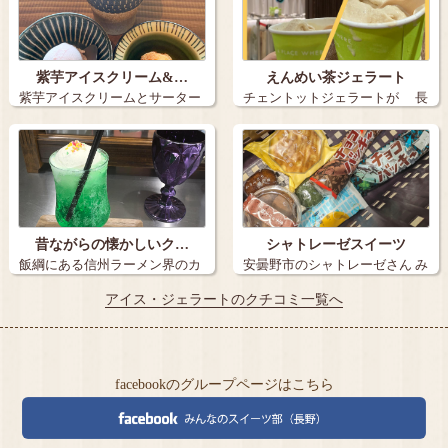
紫芋アイスクリーム&…
えんめい茶ジェラート
紫芋アイスクリームとサーター
チェントットジェラートが 長
アンダギー+…
野駅MI…
昔ながらの懐かしいク…
シャトレーゼスイーツ
飯綱にある信州ラーメン界のカ
安曇野市のシャトレーゼさん み
リスマ塚田兼…
たらし団…
アイス・ジェラートのクチコミ一覧へ
facebookのグループページはこちら