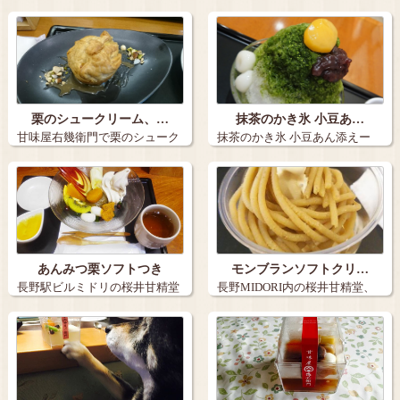
不動の定…
ソフト付をい…
栗のシュークリーム、…
抹茶のかき氷 小豆あ…
甘味屋右幾衛門で栗のシューク
抹茶のかき氷 小豆あん添えー
リームと栗の…
場所: …
あんみつ栗ソフトつき
モンブランソフトクリ…
長野駅ビルミドリの桜井甘精堂
長野MIDORI内の桜井甘精堂、
で幾右衛門あ…
幾右衛門…