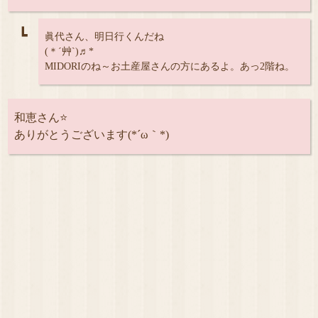
┗
眞代さん、明日行くんだね
(＊ˊ艸ˋ)♬*
MIDORIのね～お土産屋さんの方にあるよ。あっ2階ね。
和恵さん⭐
ありがとうございます(*´ω｀*)