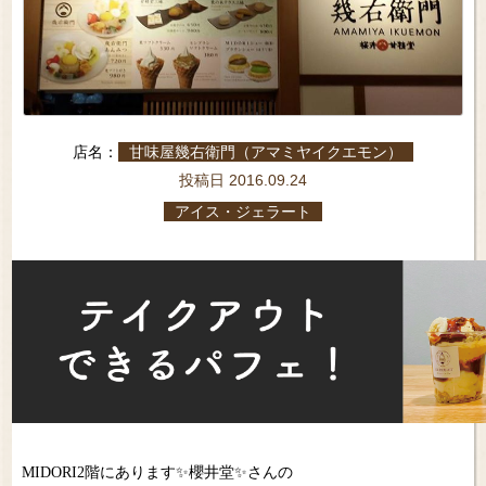
店名：
甘味屋幾右衛門（アマミヤイクエモン）
投稿日 2016.09.24
アイス・ジェラート
MIDORI2階にあります✨櫻井堂✨さんの