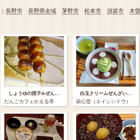
：
長野市
長野県全域
茅野市
松本市
須坂市
木
しょうゆの団子&ぜん…
白玉クリームぜんざい…
だんごカフェかえる亭
栄心堂（エイシンドウ）
…