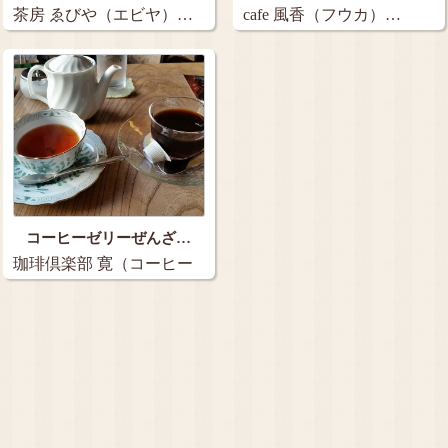
茶房 ゑびや（エビヤ）…
cafe 風香（フウカ）…
コーヒーゼリーぜんざ…
珈琲倶楽部 寛（コーヒー
クラブ ヒロ）…