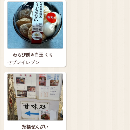
わらび餅＆白玉 くり…
セブンイレブン
招福ぜんざい