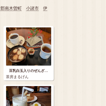
曽郡南木曽町
小諸市
伊
豆乳白玉入りのぜんざ…
茶房まるげん