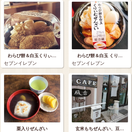
わらび餅＆白玉くりぃ…
わらび餅＆白玉 くり…
セブンイレブン
セブンイレブン
栗入りぜんざい
玄米もちぜんざい、豆…