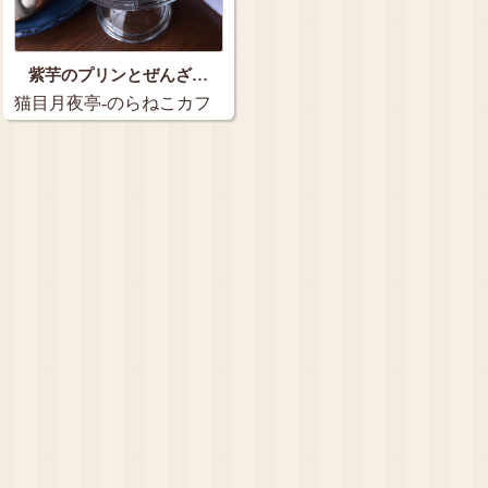
紫芋のプリンとぜんざ…
猫目月夜亭-のらねこカフ
ェ&bar（ネコ…