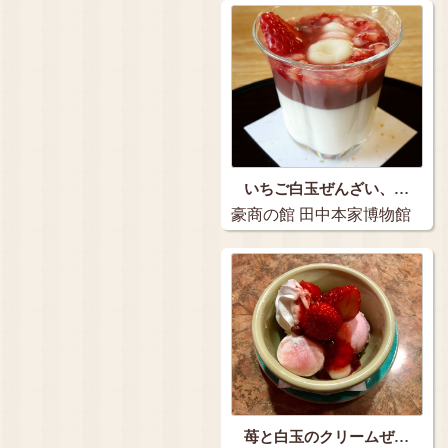
いちご白玉ぜんざい、…
豪商の館 田中本家博物館
お休み処 龍潜…
苺と白玉のクリームぜ…