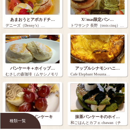
あまおうとアボカドチ…
X\'mas限定パン…
デニーズ（Denny’s）…
トワサンク 長野（trois cinq）…
パンケーキ＋ホイップ…
アップルシナモンハニ…
むさしの森珈琲（ムサシノモリ
Cafe Elephant Mounta…
コーヒー）…
期間限定のパンケーキ
抹茶パンケーキのホイ…
種類一覧
ガスト
和ごはんとカフェ chawan（チ