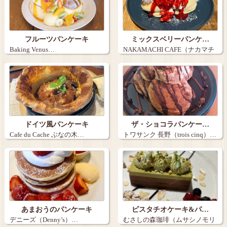
フルーツパンケーキ
ミックスベリーパンケ…
Baking Venus…
NAKAMACHI CAFE（ナカマチ
カ…
ドイツ風パンケーキ
ザ・ショコラパンケー…
Cafe du Cache ぶなの木…
トワサンク 長野（trois cinq）…
あまおうのパンケーキ
ピスタチオケーキ&パ…
デニーズ（Denny’s）…
むさしの森珈琲（ムサシノモリ