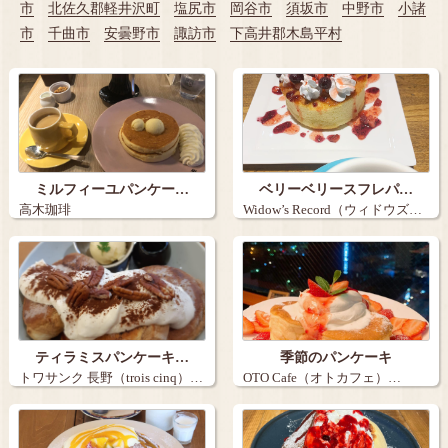
市
北佐久郡軽井沢町
塩尻市
岡谷市
須坂市
中野市
小諸
市
千曲市
安曇野市
諏訪市
下高井郡木島平村
ミルフィーユパンケー…
ベリーベリースフレパ…
高木珈琲
Widow’s Record（ウィドウズ…
ティラミスパンケーキ…
季節のパンケーキ
トワサンク 長野（trois cinq）…
OTO Cafe（オトカフェ）…