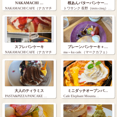
NAKAMACHI …
桜あんバターパンケー…
NAKAMACHI CAFE（ナカマチ
トワサンク 長野（trois cinq）…
カ…
スフレパンケーキ
プレーンパンケーキ＋…
NAKAMACHI CAFE（ナカマチ
ma～ku cafe.（マークカフェ）
カ…
…
大人のティラミス
ミニダッチオーブンパ…
PASTA&PIZZA PANCAKE …
Cafe Elephant Mounta…