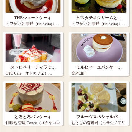
THEショートケーキ
ピスタチオクリームと…
トワサンク 長野（trois cinq）…
トワサンク 長野（trois cinq）…
ストロベリーティラミ…
ミルヒィーユパンケー…
OTO Cafe（オトカフェ）…
高木珈琲
とろとろパンケーキ
フルーツスペシャルパ…
甘味処 雪屋 Conco（ユキヤコン
むさしの森珈琲（ムサシノモリ
コ）…
コーヒー）…