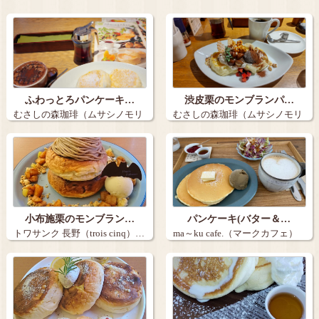
ふわっとろパンケーキ…
渋皮栗のモンブランパ…
むさしの森珈琲（ムサシノモリ
むさしの森珈琲（ムサシノモリ
コーヒー）…
コーヒー）…
小布施栗のモンブラン…
パンケーキ(バター＆…
トワサンク 長野（trois cinq）…
ma～ku cafe.（マークカフェ）
…