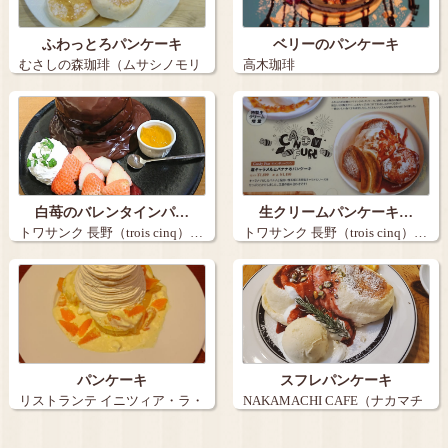
ふわっとろパンケーキ
ベリーのパンケーキ
むさしの森珈琲（ムサシノモリ
高木珈琲
コーヒー）…
白苺のバレンタインパ…
生クリームパンケーキ…
トワサンク 長野（trois cinq）…
トワサンク 長野（trois cinq）…
パンケーキ
スフレパンケーキ
リストランテ イニツィア・ラ・
NAKAMACHI CAFE（ナカマチ
クチーナ…
カ…