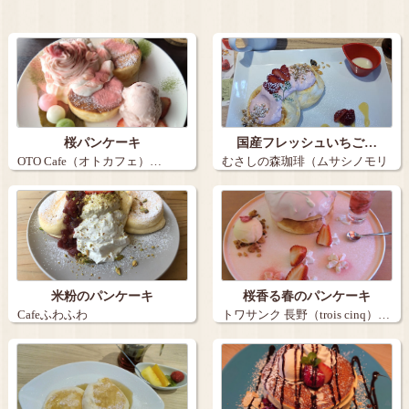
桜パンケーキ
国産フレッシュいちご…
OTO Cafe（オトカフェ）…
むさしの森珈琲（ムサシノモリ
コーヒー）…
米粉のパンケーキ
桜香る春のパンケーキ
Cafeふわふわ
トワサンク 長野（trois cinq）…