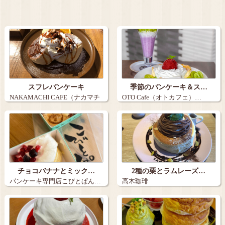
スフレパンケーキ
季節のパンケーキ＆ス…
NAKAMACHI CAFE（ナカマチ
OTO Cafe（オトカフェ）…
カ…
チョコバナナとミック…
2種の栗とラムレーズ…
パンケーキ専門店こびとぱん…
高木珈琲