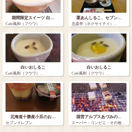
期間限定スイーツ 白…
栗あんしるこ、セブン…
Cafe風和（フウワ）…
北斎亭（ホクサイテイ）…
白いおしるこ
白いおしるこ
Cafe風和（フウワ）…
Cafe風和（フウワ）…
北海道十勝産小豆のお…
国営アルプスあづみの…
セブンイレブン
スーパー・コンビニ・その他…