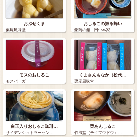
おぶせくま
おしるこの振る舞い
栗庵風味堂
豪商の館 田中本家
モスのおしるこ
くまさんもなか（松代…
モスバーガー
栗庵風味堂
白玉入りおしるこ珈琲…
栗あんしるこ
サイデンシュトラーセン…
竹風堂（チクフウドウ）…