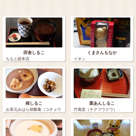
田舎しるこ
くまさんもなか
ちもと総本店
イオン
桜しるこ
栗あんしるこ
お茶元みはら胡蝶庵（コチョウ
竹風堂（チクフウドウ）…
アン）…