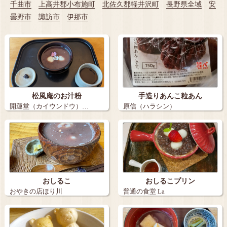
千曲市
上高井郡小布施町
北佐久郡軽井沢町
長野県全域
安
曇野市
諏訪市
伊那市
松風庵のお汁粉
手造りあんこ粒あん
開運堂（カイウンドウ）…
原信（ハラシン）
おしるこ
おしるこプリン
おやきの店ほり川
普通の食堂 La