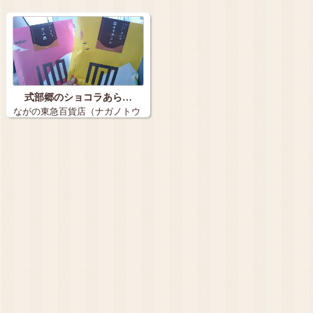
式部郷のショコラあら…
ながの東急百貨店（ナガノトウ
キュウヒャッ…