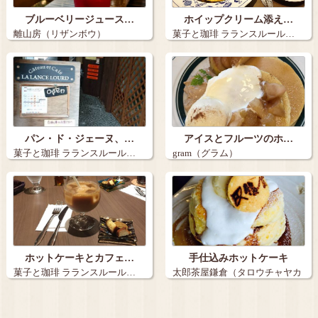
ブルーベリージュース…
ホイップクリーム添え…
離山房（リザンボウ）
菓子と珈琲 ラランスルール…
パン・ド・ジェーヌ、…
アイスとフルーツのホ…
菓子と珈琲 ラランスルール…
gram（グラム）
ホットケーキとカフェ…
手仕込みホットケーキ
菓子と珈琲 ラランスルール…
太郎茶屋鎌倉（タロウチャヤカ
マクラ）…