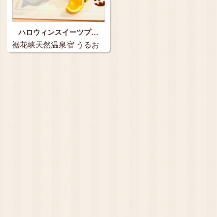
ハロウィンスイーツプ…
裾花峡天然温泉宿 うるお
い館…