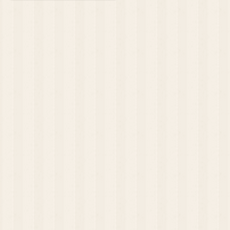
rcle）…