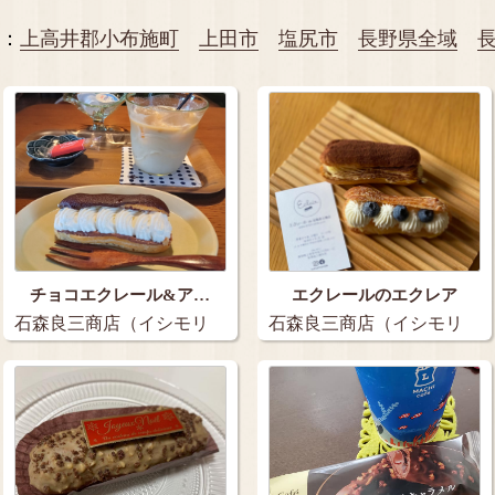
：
上高井郡小布施町
上田市
塩尻市
長野県全域
チョコエクレール&ア…
エクレールのエクレア
石森良三商店（イシモリ
石森良三商店（イシモリ
リョウゾウショウテ…
リョウゾウショウテ…