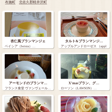
布施町
北佐久郡軽井沢町
杏仁風ブランマンジェ
タルト&ブランマンジ…
ベイシア（beisia）…
アップルアンドローゼス （appl
e&r…
アーモンドのブランマ…
X’masブラン、グ…
フランス食堂 ヴァンヴェール…
ローソン（LAWSON）…