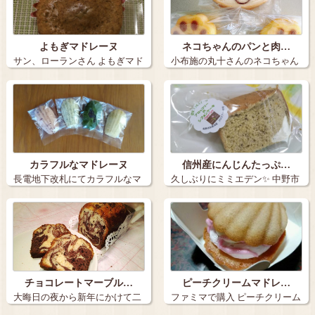
よもぎマドレーヌ
ネコちゃんのパンと肉…
サン、ローランさん よもぎマド
小布施の丸十さんのネコちゃん
レーヌ …
のパンと肉球…
カラフルなマドレーヌ
信州産にんじんたっぷ…
長電地下改札にてカラフルなマ
久しぶりにミミエデン✨ 中野市
ドレーヌ。 …
にあるミ…
チョコレートマーブル…
ピーチクリームマドレ…
大晦日の夜から新年にかけて二
ファミマで購入 ピーチクリーム