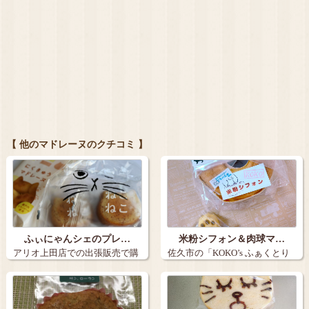
【 他のマドレーヌのクチコミ 】
ふぃにゃんシェのプレ…
米粉シフォン＆肉球マ…
アリオ上田店での出張販売で購
佐久市の「KOKO’s ふぁくとり
入しました。…
ー」さ…