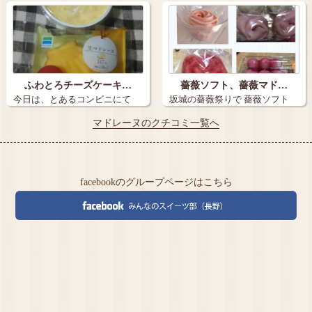
年越しのスイ…
マドレー…
ふわとろチーズケーキ…
薔薇ソフト、薔薇マド…
今日は、とあるコンビニにて
坂城の薔薇祭りで 薔薇ソフト
(笑)、ふわと…
薔薇マドレ…
マドレーヌのクチコミ一覧へ
facebookのグループページはこちら