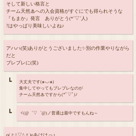
そして新しい格言と
チーム天然♨への入会資格がすぐにでも得られそうな
『もまか』発言 ありがとう(*´▽`人)
?はやっぱり美味しいよね♪
アハハ(笑)ありがとうございました✨別の作業やりながら
だと
ブレブレに(笑)
┗
大丈夫です(๑›ᴗ‹๑)
集中してやってもブレブレなのが
チーム天然♨ですから(*ﾟ▽ﾟ)ﾉ
┗
ヾ(@゜▽゜@)ノ普通は最中ですもんね～
o(〃^▽^〃)oあははっ♪