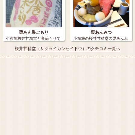
栗あん巣ごもり
栗あんみつ
小布施桜井甘精堂と巣籠もりで
小布施の桜井甘精堂の栗あんみ
有名な○○さ…
つ 甘味だ…
桜井甘精堂（サクライカンセイドウ）のクチコミ一覧へ