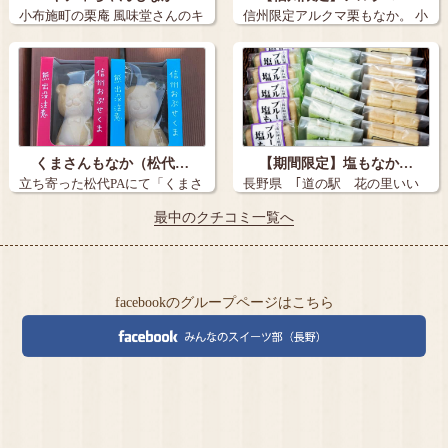
小布施町の栗庵 風味堂さんのキ
信州限定アルクマ栗もなか。 小
ティちゃん…
布施…
くまさんもなか（松代…
【期間限定】塩もなか…
立ち寄った松代PAにて「くまさ
長野県 ｢道の駅 花の里いい
んもなか」…
じま｣ 大…
最中のクチコミ一覧へ
facebookのグループページはこちら