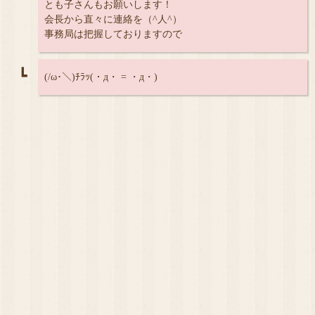
とも子さんもお願いします！
会長から直々に連絡を（^人^）
事務局は把握しておりますので
┗
(/ω･＼)ﾁﾗｯ(・д・ = ・д・)