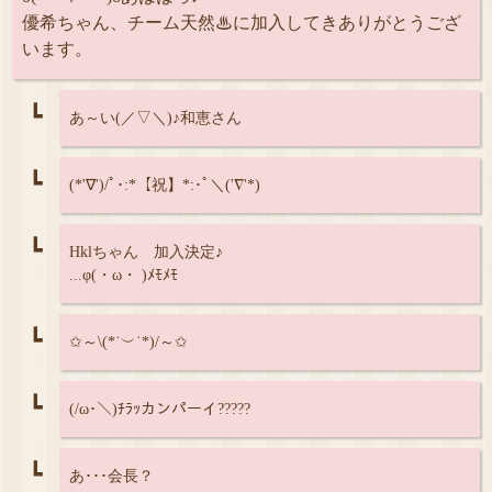
優希ちゃん、チーム天然♨に加入してきありがとうござ
います。
┗
あ～い(／▽＼)♪和恵さん
┗
(*'∇')/ﾟ･:*【祝】*:･ﾟ＼('∇'*)
┗
Hklちゃん 加入決定♪
...φ(・ω・ )ﾒﾓﾒﾓ
┗
✩～\(*˙︶˙*)/～✩
┗
(/ω･＼)ﾁﾗｯカンパーイ?????
┗
あ･･･会長？