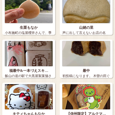
生栗もなか
山姥の里
小布施町の塩屋櫻井さんで、季
声に出して言えないお店の名
節限定の「生…
前。 長野市…
福最中&一本づえスキ…
最中
飯山の道の駅で大黒屋製菓舗さ
初投稿になります。 木曽の田ぐ
んの 福最…
ちという…
キティちゃんもなか
【信州限定】アルクマ…