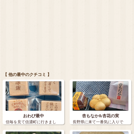
【 他の最中のクチコミ 】
おわび最中
杏もなか&杏花の実
信毎を見て信濃町に行きまし
長野県に来て一番気に入りで
た。 …
す。 …