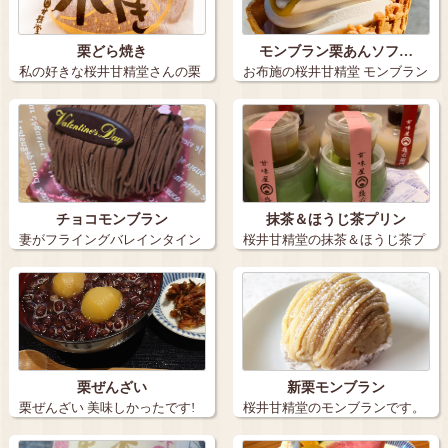
栗どら焼き
モンブラン栗あんソフ…
私の好きな桜井甘精堂さんの栗
お布施の桜井甘精堂 モンブラン
どら焼き〜(…
栗あんソ…
チョコモンブラン
抹茶＆ほうじ茶プリン
妻がフライングバレインタイン
桜井甘精堂の抹茶＆ほうじ茶プ
でプレゼント…
リン 蜜を…
栗ぜんざい
新栗モンブラン
栗ぜんざい 美味しかったです!
桜井甘精堂のモンブランです。
小布…
これはながの…