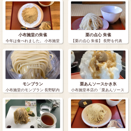
小布施堂の朱雀
栗の点心 朱雀
今年は食べれました。 小布施堂
【栗の点心 朱雀】 長野を代表
の朱雀 …
する秋の…
モンブラン
栗あんソースかき氷
小布施堂のモンブラン 長野駅内
小布施堂本店の「栗あんソース
で購入✨…
かき氷」 …