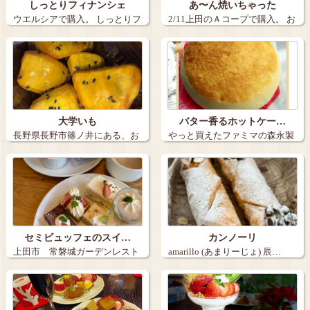
しっとりフィナンシェ
あ〜ん焼いちゃった
ウエルシアで購入。 しっとりフ
2/11上田のＡコープで購入。 お
ィナンシ…
せん…
大学いも
バター香るホットケー…
長野県長野市篠ノ井にある、お
やっと買えたファミマの森永製
いも日和の大…
菓監修、バタ…
セミビュッフェのスイ…
カンノーリ
上田市 常磐城ガーデンレスト
amarillo (あまりーじょ) 辰…
ランのスイー…