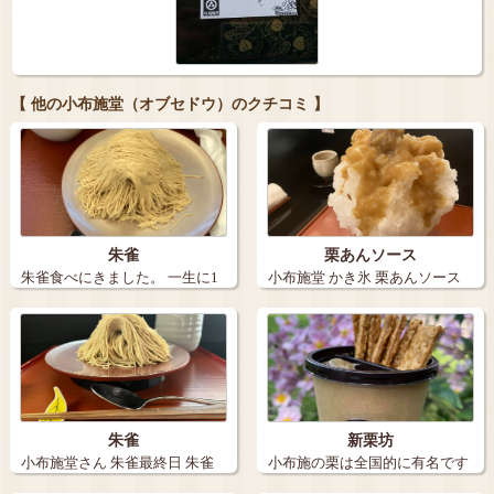
【 他の小布施堂（オブセドウ）のクチコミ 】
朱雀
栗あんソース
朱雀食べにきました。 一生に1
小布施堂 かき氷 栗あんソース
度は食べ…
ふわっ…
朱雀
新栗坊
小布施堂さん 朱雀最終日 朱雀
小布施の栗は全国的に有名です
を1人…
が 朱雀期…