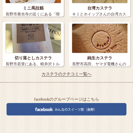
ミニ馬拉糕
台湾カステラ
長野市善光寺の近くにある「喫
キミとホイップさんの台湾カス
茶Siraf…
テラをながの…
切り落としカステラ
純生カステラ
長野市若里にある、軽井沢トル
長野市高田、ヤマダ電機さんの
タの週末に発…
お隣にありま…
カステラのクチコミ一覧へ
facebookのグループページはこちら