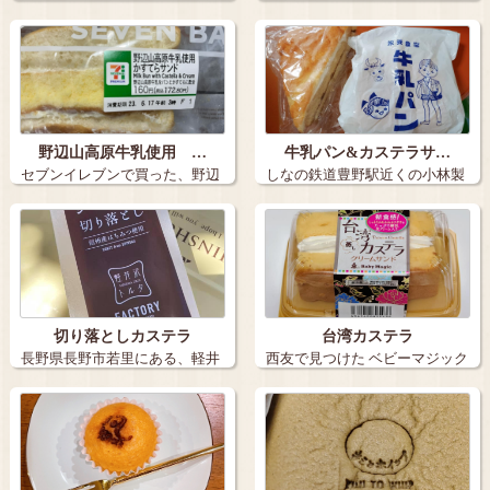
カステラ・…
はないのです…
野辺山高原牛乳使用 …
牛乳パン&カステラサ…
セブンイレブンで買った、野辺
しなの鉄道豊野駅近くの小林製
山高原牛乳使…
菓舗さんの牛…
切り落としカステラ
台湾カステラ
長野県長野市若里にある、軽井
西友で見つけた ベビーマジック
沢トルタファ…
の台湾カ…