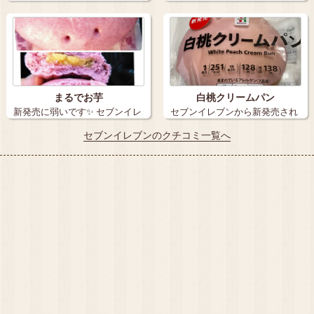
数日ですが新…
テトまん」 …
まるでお芋
白桃クリームパン
新発売に弱いです✨ セブンイレ
セブンイレブンから新発売され
ブンの「…
た、白桃クリ…
セブンイレブンのクチコミ一覧へ