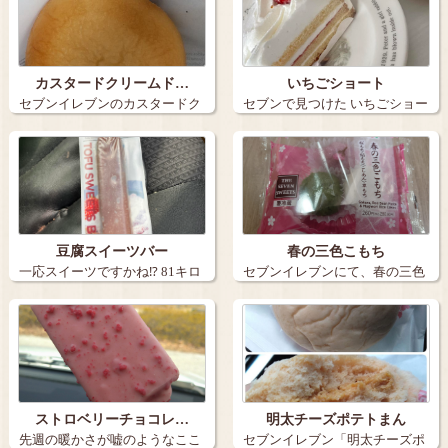
カスタードクリームド…
いちごショート
セブンイレブンのカスタードク
セブンで見つけた いちごショー
リームドーナ…
ト ヤ…
豆腐スイーツバー
春の三色こもち
一応スイーツですかね⁉️ 81キロ
セブンイレブンにて、春の三色
カロ…
こもち、桜も…
ストロベリーチョコレ…
明太チーズポテトまん
先週の暖かさが嘘のようなここ
セブンイレブン「明太チーズポ